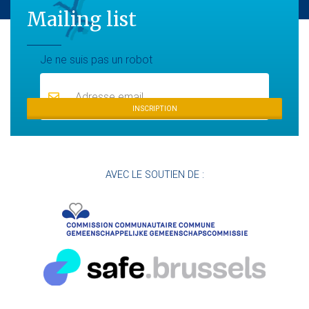
Mailing list
Mailing list
Je ne suis pas un robot
INSCRIPTION
AVEC LE SOUTIEN DE :