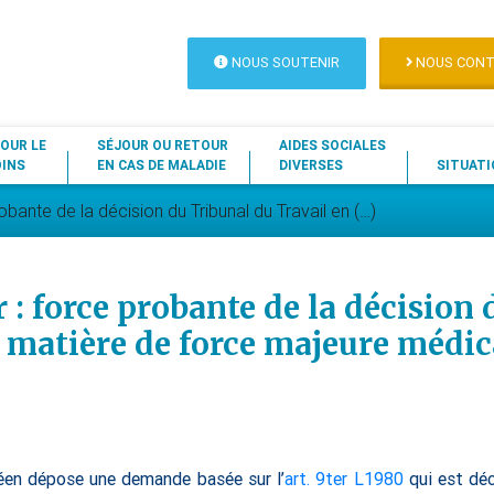
NOUS SOUTENIR
NOUS CONT
OUR LE
SÉJOUR OU RETOUR
AIDES SOCIALES
OINS
EN CAS DE MALADIE
DIVERSES
SITUATI
robante de la décision du Tribunal du Travail en (…)
r : force probante de la décision
 matière de force majeure médic
néen dépose une demande basée sur l’
art. 9ter L1980
qui est déc