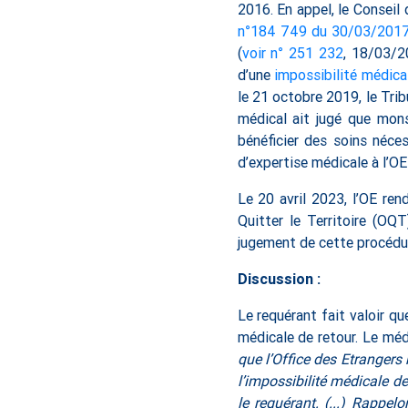
2016. En appel, le Conseil
n°184 749 du 30/03/201
(
voir n° 251 232
, 18/03/2
d’une
impossibilité médica
le 21 octobre 2019, le Tri
médical ait jugé que mons
bénéficier des soins néces
d’expertise médicale à l’O
Le 20 avril 2023, l’OE ren
Quitter le Territoire (OQ
jugement de cette procédur
Discussion :
Le requérant fait valoir qu
médicale de retour. Le méd
que l’Office des Etrangers 
l’impossibilité médicale 
le requérant. (...) Rappel