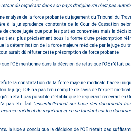
retour du requérant dans son pays d’origine s’il n’est pas autori
e analyse de la force probante du jugement du Tribunal du Travail
ère à la jurisprudence constante de la Cour de Cassation selon
rce de chose jugée que pour les parties concernées mais la décisi
es tiers, plus précisément sous la forme d’une présomption réf
 que la détermination de la force majeure médicale par le juge du t
n tour aurait dû réfuter cette présomption de force probante.
as que l’OE mentionne dans la décision de refus que l’OE n’était pa
t réfuté la constatation de la force majeure médicale basée uni
lon le juge, l’OE n’a pas tenu compte de l’avis de l’expert médical
 qu’il n’était pas possible d’établir que le requérant recevrait en 
n’a pas été fait "
essentiellement sur base des documents tra
n examen médical du requérant et en se fondant sur les document
ts, le juge a conclu que la décision de l’OE n’était pas suffis