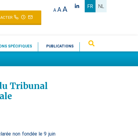
FR
NL
A
A
A
ACTER
ONS SPÉCIFIQUES
PUBLICATIONS
 du Tribunal
ale
larée non fondée le 9 juin