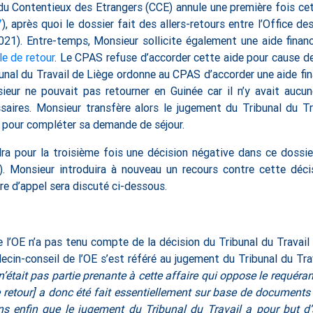
 du Contentieux des Etrangers (CCE) annule une première fois cet
7
), après quoi le dossier fait des allers-retours entre l’Office d
021). Entre-temps, Monsieur sollicite également une aide finan
le de retour
. Le CPAS refuse d’accorder cette aide pour cause de 
bunal du Travail de Liège ordonne au CPAS d’accorder une aide fin
ieur ne pouvait pas retourner en Guinée car il n’y avait aucune
saires. Monsieur transfère alors le jugement du Tribunal du Tr
E pour compléter sa demande de séjour.
dra pour la troisième fois une décision négative dans ce dossie
T). Monsieur introduira à nouveau un recours contre cette déc
e d’appel sera discuté ci-dessous.
e l’OE n’a pas tenu compte de la décision du Tribunal du Travail 
ecin-conseil de l’OE s’est référé au jugement du Tribunal du Tra
n’était pas partie prenante à cette affaire qui oppose le requéra
de retour] a donc été fait essentiellement sur base de document
ons enfin que le jugement du Tribunal du Travail a pour but d’au