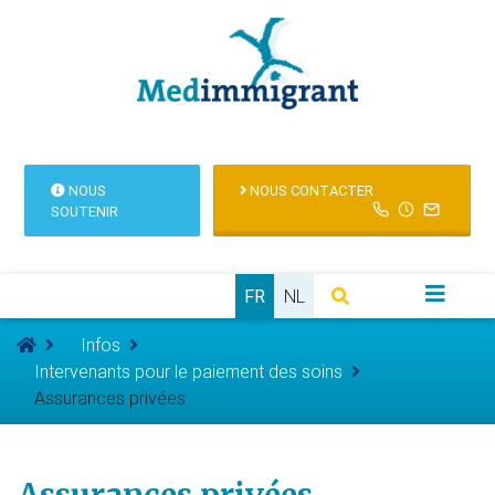
NOUS
NOUS CONTACTER
SOUTENIR
FR
NL
Infos
Intervenants pour le paiement des soins
Assurances privées