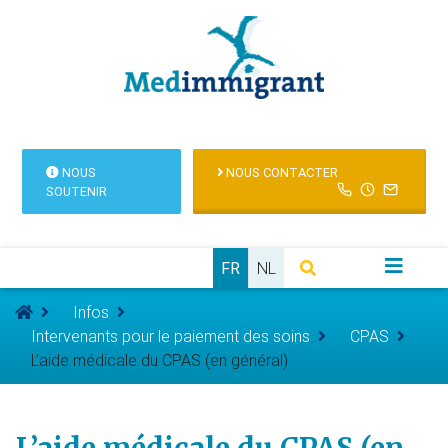
NOUS
NOUS CONTACTER
SOUTENIR
FR
NL
Infos
Intervenants pour le paiement des soins
CPAS
L’aide médicale du CPAS (en général)