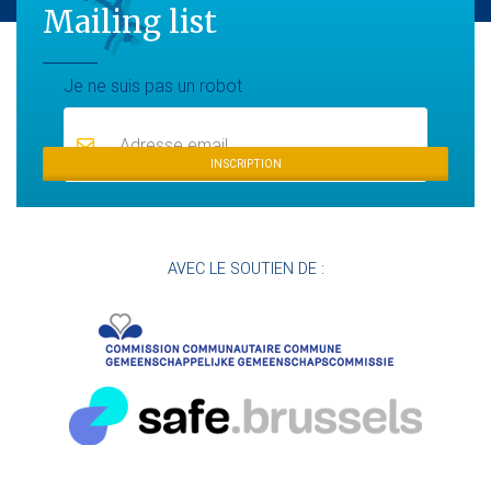
Mailing list
Mailing list
Je ne suis pas un robot
INSCRIPTION
AVEC LE SOUTIEN DE :