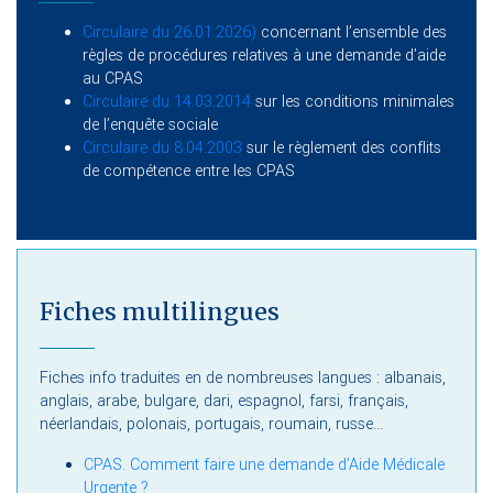
Circulaire du 26.01.2026)
concernant l’ensemble des
règles de procédures relatives à une demande d’aide
au CPAS
Circulaire du 14.03.2014
sur les conditions minimales
de l’enquête sociale
Circulaire du 8.04.2003
sur le règlement des conflits
de compétence entre les CPAS
Fiches multilingues
Fiches info traduites en de nombreuses langues : albanais,
anglais, arabe, bulgare, dari, espagnol, farsi, français,
néerlandais, polonais, portugais, roumain, russe...
CPAS. Comment faire une demande d’Aide Médicale
Urgente ?