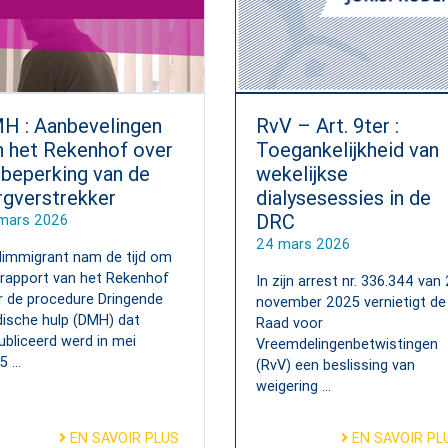
H : Aanbevelingen
RvV – Art. 9ter :
n het Rekenhof over
Toegankelijkheid van
 beperking van de
wekelijkse
rgverstrekker
dialysesessies in de
DRC
mars 2026
24 mars 2026
immigrant nam de tijd om
 rapport van het Rekenhof
In zijn arrest nr. 336.344 van
r de procedure Dringende
november 2025 vernietigt de
ische hulp (DMH) dat
Raad voor
ubliceerd werd in mei
Vreemdelingenbetwistingen
 ...
(RvV) een beslissing van
weigering ...
EN SAVOIR PLUS
EN SAVOIR PL