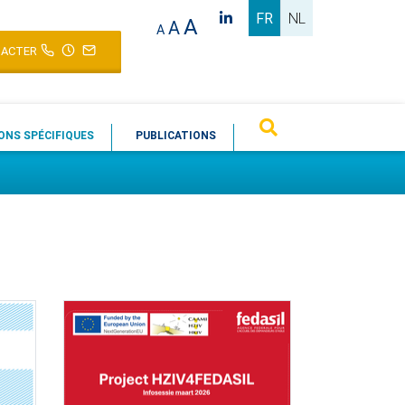
FR
NL
A
A
A
ACTER
ONS SPÉCIFIQUES
PUBLICATIONS