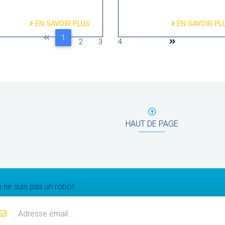
EN SAVOIR PLUS
EN SAVOIR PL
1
...
2
3
4
HAUT DE PAGE
Mailing list
 ne suis pas un robot