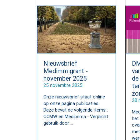
Nieuwsbrief
DM
Medimmigrant -
van
november 2025
de 
te
25 novembre 2025
zo
Onze nieuwsbrief staat online
20 
op onze pagina publicaties.
Deze bevat de volgende items :
Med
OCMW en Mediprima - Verplicht
het
gebruik door ...
ove
med
werd