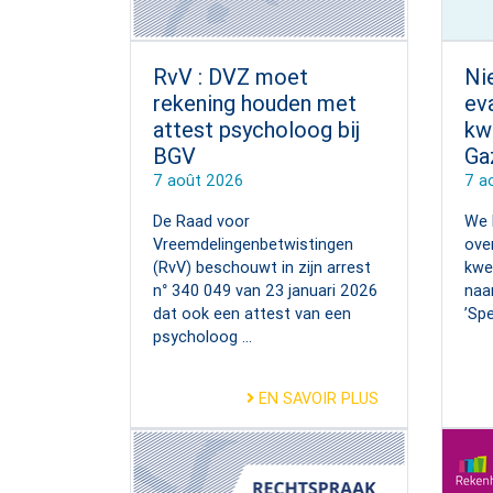
RvV : DVZ moet
Ni
rekening houden met
ev
attest psycholoog bij
kw
BGV
Ga
7 août 2026
7 a
De Raad voor
We 
Vreemdelingenbetwistingen
ove
(RvV) beschouwt in zijn arrest
kwe
n° 340 049 van 23 januari 2026
naa
dat ook een attest van een
’Spe
psycholoog ...
EN SAVOIR PLUS