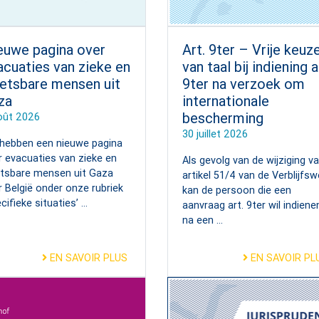
euwe pagina over
Art. 9ter – Vrije keuz
acuaties van zieke en
van taal bij indiening a
etsbare mensen uit
9ter na verzoek om
za
internationale
bescherming
oût 2026
30 juillet 2026
hebben een nieuwe pagina
r evacuaties van zieke en
Als gevolg van de wijziging v
tsbare mensen uit Gaza
artikel 51/4 van de Verblijfsw
r België onder onze rubriek
kan de persoon die een
cifieke situaties’ ...
aanvraag art. 9ter wil indiene
na een ...
EN SAVOIR PLUS
EN SAVOIR PL