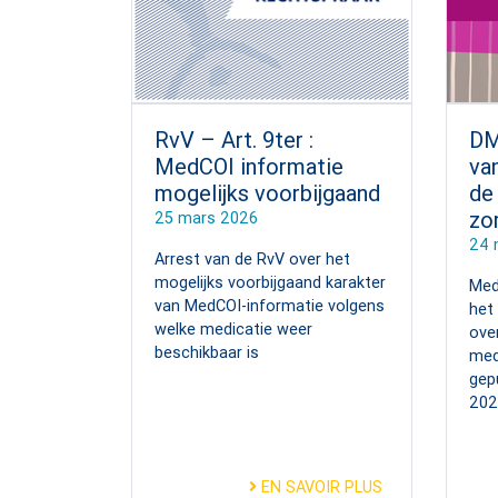
RvV – Art. 9ter :
DM
MedCOI informatie
va
mogelijks voorbijgaand
de
zo
25 mars 2026
24 
Arrest van de RvV over het
mogelijks voorbijgaand karakter
Med
van MedCOI-informatie volgens
het
welke medicatie weer
ove
beschikbaar is
med
gep
2025
EN SAVOIR PLUS