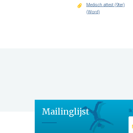
Medisch attest (9ter)
(Word)
Mailinglijst
Ik