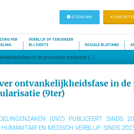
STEUN ONS
CONTACTE
ZORG PER
VERBLIJF OF TERUGKEER
GELING
BIJ ZIEKTE
SOCIALE BIJSTAND
S
nkelijkheidsfase in de procedure medische (…)
over ontvankelijkheidsfase in de
larisatie (9ter)
DELINGENZAKEN (DVZ) PUBLICEERT SINDS 2
 HUMANITAIR EN MEDISCH VERBLIJF. SINDS 202