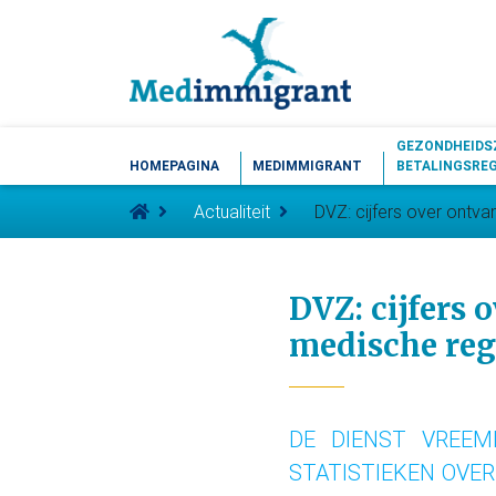
GEZONDHEIDS
HOMEPAGINA
MEDIMMIGRANT
BETALINGSRE
Actualiteit
DVZ: cijfers over ontva
DVZ: cijfers 
medische regu
DE DIENST VREEM
STATISTIEKEN OVER