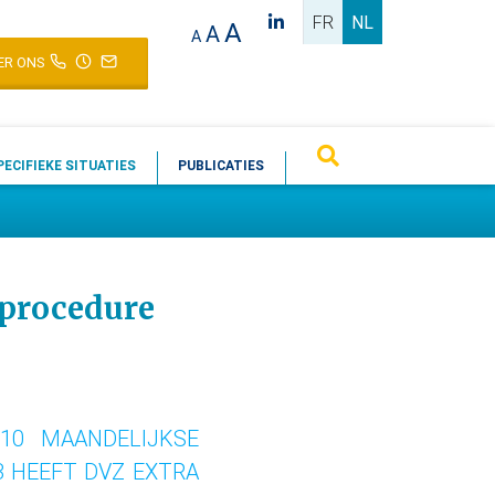
FR
NL
A
A
A
ER ONS
PECIFIEKE SITUATIES
PUBLICATIES
 procedure
010 MAANDELIJKSE
3 HEEFT DVZ EXTRA