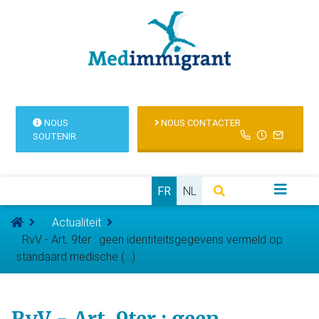
NOUS
NOUS CONTACTER
SOUTENIR
FR
NL
Actualiteit
RvV - Art. 9ter : geen identiteitsgegevens vermeld op
standaard medische (…)