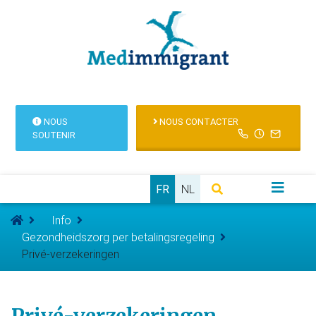
NOUS
NOUS CONTACTER
SOUTENIR
FR
NL
Info
Gezondheidszorg per betalingsregeling
Privé-verzekeringen