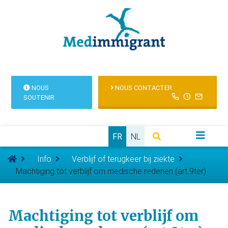
NOUS
NOUS CONTACTER
SOUTENIR
FR
NL
Info
Verblijf of terugkeer bij ziekte
Machtiging tot verblijf om medische redenen (art.9ter)
Machtiging tot verblijf om