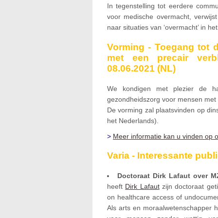
In tegenstelling tot eerdere commu
voor medische overmacht, verwijst
naar situaties van ‘overmacht’ in h
Vorming - Toegang tot
met een precair verbl
08.06.2021 (NL)
We kondigen met plezier de ha
gezondheidszorg voor mensen met ee
De vorming zal plaatsvinden op dins
het Nederlands).
>
Meer informatie kan u vinden op
Varia - Interessante publ
Doctoraat Dirk Lafaut over 
heeft
Dirk Lafaut
zijn doctoraat get
on healthcare access of undocumen
Als arts en moraalwetenschapper h