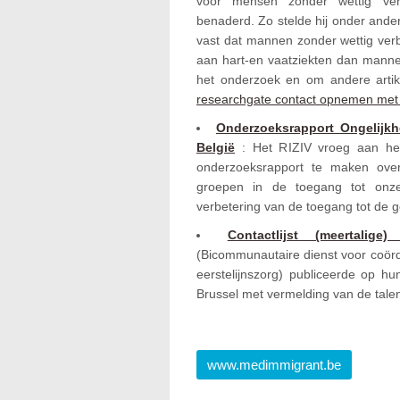
voor mensen zonder wettig verbli
benaderd. Zo stelde hij onder ande
vast dat mannen zonder wettig verbl
aan hart-en vaatziekten dan mannen
het onderzoek en om andere artik
researchgate contact opnemen met 
Onderzoeksrapport Ongelijkh
België
: Het RIZIV vroeg aan he
onderzoeksrapport te maken over
groepen in de toegang tot onz
verbetering van de toegang tot de g
Contactlijst (meertalig
(Bicommunautaire dienst voor coörd
eerstelijnszorg) publiceerde op hun
Brussel met vermelding van de talen
www.medimmigrant.be