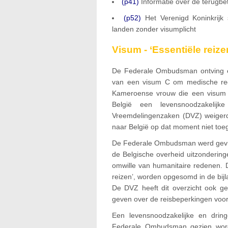
(p41)
Informatie over de terugbet
(p52)
Het Verenigd Koninkrijk 
landen zonder visumplicht
Visum - ‘Essentiële reiz
De Federale Ombudsman ontving e
van een visum C om medische red
Kameroense vrouw die een visum
België een levensnoodzakelijk
Vreemdelingenzaken (DVZ) weigerd
naar België op dat moment niet toe
De Federale Ombudsman werd gevra
de Belgische overheid uitzonderinge
omwille van humanitaire redenen. 
reizen’, worden opgesomd in de bijl
De DVZ heeft dit overzicht ook g
geven over de reisbeperkingen voor i
Een levensnoodzakelijke en dri
Federale Ombudsman gezien wo