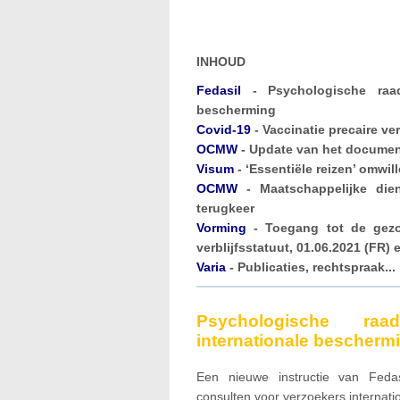
INHOUD
Fedasil
- Psychologische raadp
bescherming
Covid-19
- Vaccinatie precaire ver
OCMW
- Update van het documen
Visum
- ‘Essentiële reizen’ omwi
OCMW
- Maatschappelijke dien
terugkeer
Vorming
- Toegang tot de gezo
verblijfsstatuut, 01.06.2021 (FR) 
Varia
- Publicaties, rechtspraak...
Psychologische raa
internationale bescherm
Een nieuwe instructie van Fedas
consulten voor verzoekers internati