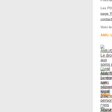
Les PDF
page ’P
contact
Voici l
AMU. L
CPAS. 