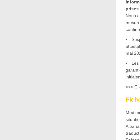
Inform
prises
Nous at
mesure
confin
Susp
attesta
mai 20
Les
garanti
initial
>>>
Cl
Fich
Medimm
situati
Albanai
traduct
Polona