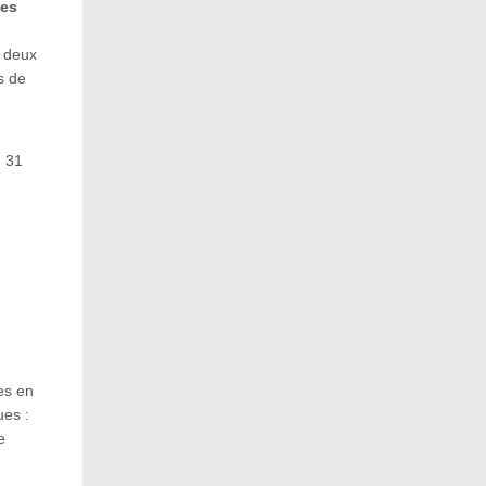
des
s deux
s de
e 31
es en
ues :
e