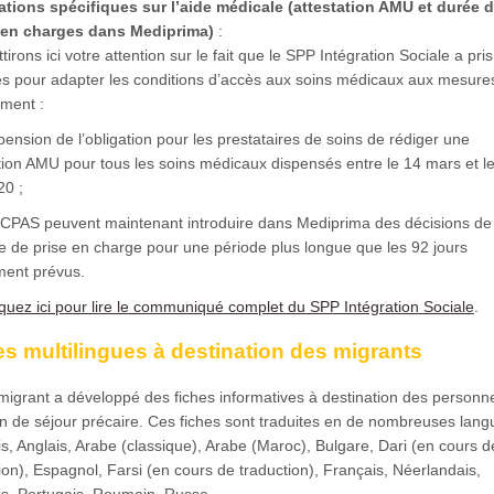
ations spécifiques sur l’aide médicale (attestation AMU et durée 
 en charges dans Mediprima)
:
tirons ici votre attention sur le fait que le SPP Intégration Sociale a pri
s pour adapter les conditions d’accès aux soins médicaux aux mesure
ement :
ension de l’obligation pour les prestataires de soins de rédiger une
tion AMU pour tous les soins médicaux dispensés entre le 14 mars et l
20 ;
 CPAS peuvent maintenant introduire dans Mediprima des décisions de
e de prise en charge pour une période plus longue que les 92 jours
ement prévus.
iquez ici pour lire le communiqué complet du SPP Intégration Sociale
.
es multilingues à destination des migrants
igrant a développé des fiches informatives à destination des personn
on de séjour précaire. Ces fiches sont traduites en de nombreuses lang
s, Anglais, Arabe (classique), Arabe (Maroc), Bulgare, Dari (en cours d
ion), Espagnol, Farsi (en cours de traduction), Français, Néerlandais,
is, Portugais, Roumain, Russe.