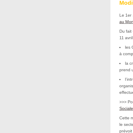
Modif
Le 1er 
au Mon
Du fait
11 avril
les 
à compt
la c
prend u
l’in
organis
effectu
>>> Pou
Sociale
Cette m
le sect
prévoit