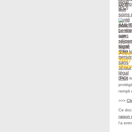
Proc
9ter)
disp
Dans l
protégé
rempli 
>>>
Cl
Ce doc
raison 
l’a en