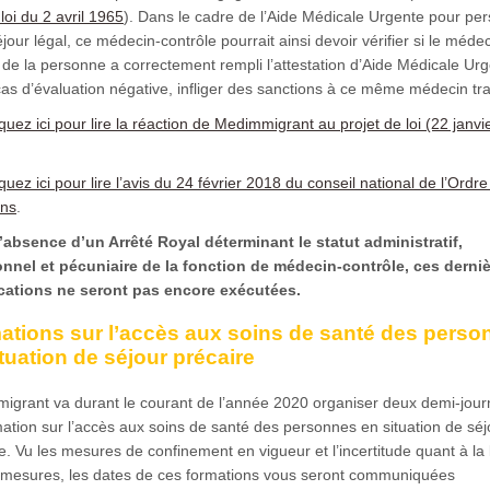
 loi du 2 avril 1965
). Dans le cadre de l’Aide Médicale Urgente pour pe
jour légal, ce médecin-contrôle pourrait ainsi devoir vérifier si le méde
t de la personne a correctement rempli l’attestation d’Aide Médicale Urg
cas d’évaluation négative, infliger des sanctions à ce même médecin tra
iquez ici pour lire la réaction de Medimmigrant au projet de loi (22 janvi
quez ici pour lire l’avis du 24 février 2018 du conseil national de l’Ordr
ns
.
’absence d’un Arrêté Royal déterminant le statut administratif,
onnel et pécuniaire de la fonction de médecin-contrôle, ces derni
cations ne seront pas encore exécutées.
ations sur l’accès aux soins de santé des perso
tuation de séjour précaire
igrant va durant le courant de l’année 2020 organiser deux demi-jou
ation sur l’accès aux soins de santé des personnes en situation de séj
e. Vu les mesures de confinement en vigueur et l’incertitude quant à la
 mesures, les dates de ces formations vous seront communiquées