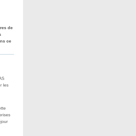
res de
s
ans ce
PAS
r les
ette
prises
éjour