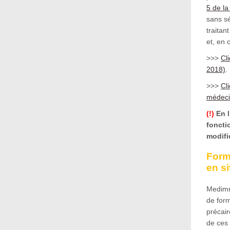
5 de la
sans sé
traitan
et, en 
>>>
Cl
2018)
.
>>>
Cli
médeci
(!)
En l
foncti
modifi
Form
en si
Medimm
de form
précair
de ces