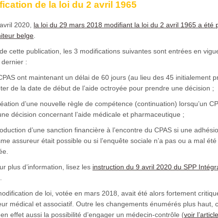
ication de la loi du 2 avril 1965
avril 2020,
la loi du 29 mars 2018 modifiant la loi du 2 avril 1965 a été 
iteur belge
.
 de cette publication, les 3 modifications suivantes sont entrées en vigu
 dernier :
CPAS ont maintenant un délai de 60 jours (au lieu des 45 initialement p
er de la date de début de l’aide octroyée pour prendre une décision ;
réation d’une nouvelle règle de compétence (continuation) lorsqu’un C
ne décision concernant l’aide médicale et pharmaceutique ;
troduction d’une sanction financière à l’encontre du CPAS si une adhési
me assureur était possible ou si l’enquête sociale n’a pas ou a mal été
ée.
r plus d’information, lisez les
instruction du 9 avril 2020 du SPP Intégr
.
odification de loi, votée en mars 2018, avait été alors fortement critiq
eur médical et associatif. Outre les changements énumérés plus haut, ce
 en effet aussi la possibilité d’engager un médecin-contrôle (
voir l’articl