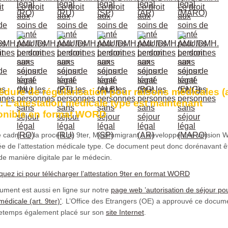
édure de régularisation pour raisons médicales (a
 : L’attestation médicale type est maintenant
onible en format WORD
e cadre de la procédure 9ter, Medimmigrant a développé une version
e de l’attestation médicale type. Ce document peut donc dorénavant ê
de manière digitale par le médecin.
iquez ici pour télécharger l’attestation 9ter en format WORD
ument est aussi en ligne sur notre
page web ’autorisation de séjour po
médicale (art. 9ter)’
. L’Office des Etrangers (OE) a approuvé ce docum
tretemps également placé sur son
site Internet
.