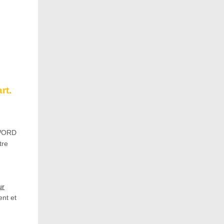
rt.
 WORD
tre
ur
ent et