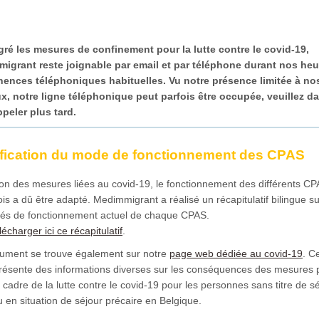
ré les mesures de confinement pour la lutte contre le covid-19,
igrant reste joignable par email et par téléphone durant nos heu
ences téléphoniques habituelles. Vu notre présence limitée à no
x, notre ligne téléphonique peut parfois être occupée, veuillez d
ppeler plus tard.
fication du mode de fonctionnement des CPAS
on des mesures liées au covid-19, le fonctionnement des différents C
ois a dû être adapté. Medimmigrant a réalisé un récapitulatif bilingue su
tés de fonctionnement actuel de chaque CPAS.
écharger ici ce récapitulatif
.
ument se trouve également sur notre
page web dédiée au covid-19
. C
résente des informations diverses sur les conséquences des mesures 
 cadre de la lutte contre le covid-19 pour les personnes sans titre de s
u en situation de séjour précaire en Belgique.