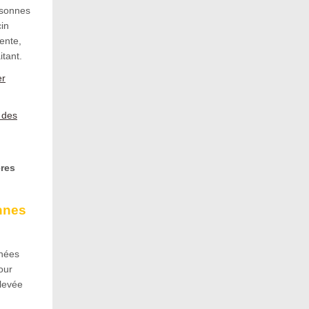
rsonnes
cin
ente,
itant.
er
e des
ères
nnes
rnées
our
 levée