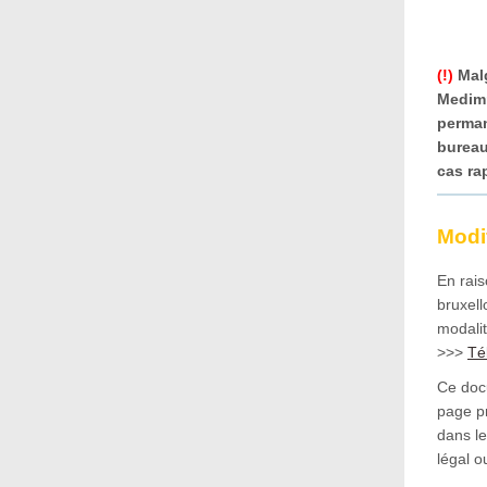
(!)
Malg
Medimm
perman
bureau
cas ra
Modi
En rais
bruxell
modali
>>>
Tél
Ce doc
page p
dans le
légal o