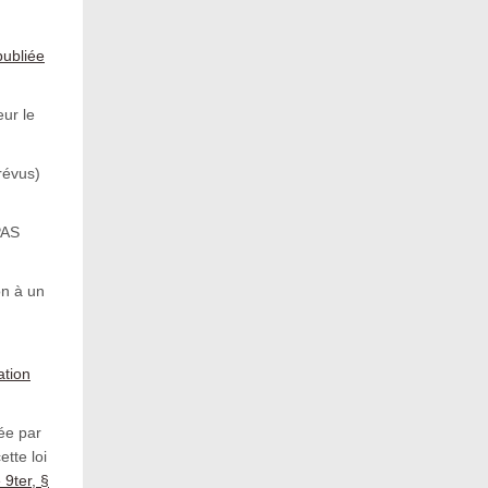
publiée
eur le
révus)
PAS
on à un
ation
uée par
tte loi
e 9ter, §