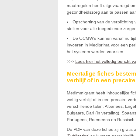
maatregelen heeft uitgevaardigd o
gezondheidszorg aan te passen aa
Opschorting van de verplichting
stellen voor alle toegediende zorg
De OCMW’s kunnen vanaf nu tijde
invoeren in Mediprima voor een peri
het systeem werden voorzien.
>>>
Lees hier het volledig bericht 
Meertalige fiches beste
verblijf of in een precaire
Medimmigrant heeft inhoudelijke f
wettig verblijf of in een precaire ver
verschillende talen: Albanees, Engel
Bulgaars, Dari (in vertaling), Spaans
Portugees, Roemeens en Russisch.
De PDF van deze fiches zijn gratis 
’Publicaties’
en kunnen gemakkelijk a