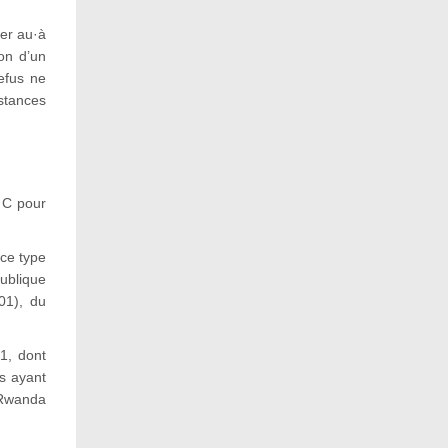
der au·à
on d’un
efus ne
stances
a C pour
ce type
ublique
01), du
1, dont
s ayant
 Rwanda