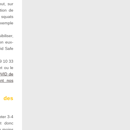
ut, sur
tion de
 squats
exemple
iliser,
on eux-
id Safe
9 10 33
et ou le
VID de
ant nos
n des
pter 3-4
st donc
au moins