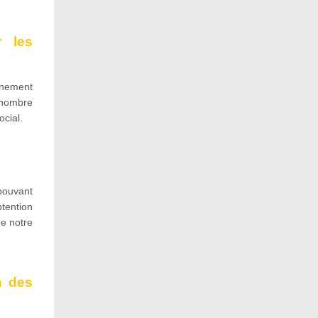
r les
onnement
 nombre
ocial.
pouvant
tention
de notre
n des