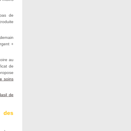
 pas de
roduite
ndemain
urgent +
oire au
ficat de
propose
de soins
asil de
n des