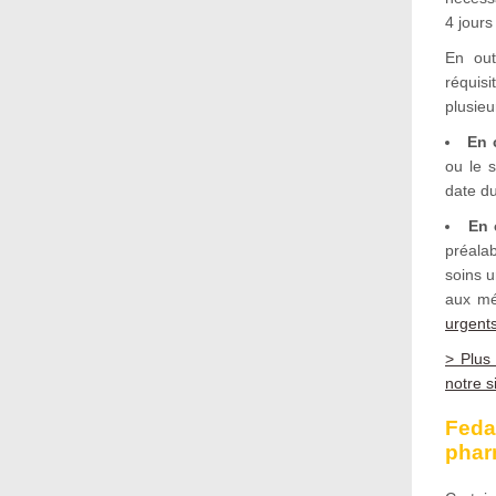
4 jours
En out
réquis
plusieu
En 
ou le s
date du
En 
préalab
soins 
aux méd
urgent
> Plus
notre s
Feda
phar