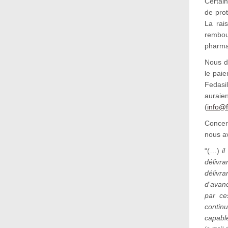
Certai
de prot
La rai
rembou
pharmac
Nous d
le paie
Fedasil
aurai
(
info@f
Concer
nous av
“(…)
i
délivr
délivra
d’avan
par ce
contin
capable