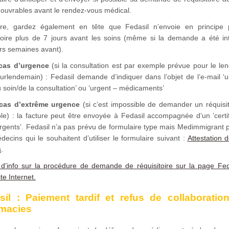
 ouvrables avant le rendez-vous médical.
re, gardez également en tête que Fedasil n’envoie en principe
itoire plus de 7 jours avant les soins (même si la demande a été int
rs semaines avant).
cas d’urgence
(si la consultation est par exemple prévue pour le le
urlendemain) : Fedasil demande d’indiquer dans l’objet de l’e-mail ‘
 soin/de la consultation’ ou ‘urgent – médicaments’
cas d’extrême urgence
(si c’est impossible de demander un réquisit
le) : la facture peut être envoyée à Fedasil accompagnée d’un ’certi
urgents’. Fedasil n’a pas prévu de formulaire type mais Medimmigrant 
ecins qui le souhaitent d’utiliser le formulaire suivant :
Attestation 
s
.
 d’info sur la procédure de demande de réquisitoire sur la page Fed
ite Internet.
sil : Paiement tardif et refus de collaboratio
macies