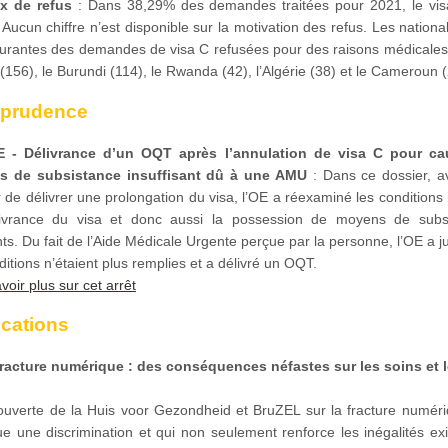
x de refus
: Dans 38,29% des demandes traitées pour 2021, le vis
 Aucun chiffre n’est disponible sur la motivation des refus. Les national
ourantes des demandes de visa C refusées pour des raisons médicales 
(156), le Burundi (114), le Rwanda (42), l’Algérie (38) et le Cameroun (
sprudence
 - Délivrance d’un OQT après l’annulation de visa C pour c
s de subsistance insuffisant dû à une AMU
: Dans ce dossier, a
 de délivrer une prolongation du visa, l’OE a réexaminé les conditions i
ivrance du visa et donc aussi la possession de moyens de subs
nts. Du fait de l’Aide Médicale Urgente perçue par la personne, l’OE a 
ditions n’étaient plus remplies et a délivré un OQT.
voir plus sur cet arrêt
ications
fracture numérique : des conséquences néfastes sur les soins et l
 ouverte de la Huis voor Gezondheid et BruZEL sur la fracture numéri
ue une discrimination et qui non seulement renforce les inégalités ex