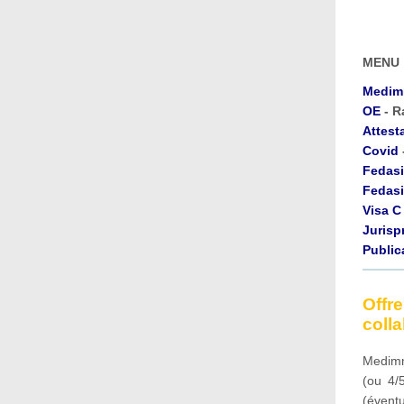
MENU
Medim
OE
- R
Attest
Covid
Fedasi
Fedasi
Visa C
Jurisp
Public
Off
colla
Medimmi
(ou 4/
(évent