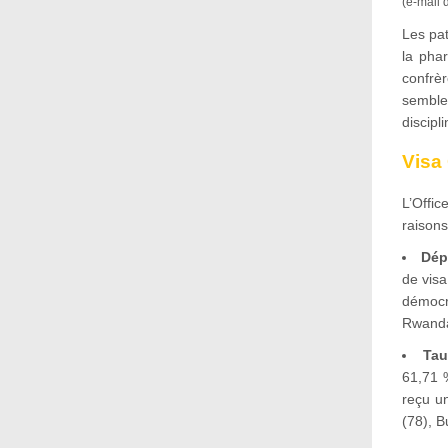
(e-mail 
Les pat
la pha
confrè
semble
discipli
Visa 
L’Offic
raisons
Dép
de vis
démocr
Rwanda
Tau
61,71 
reçu u
(78), B