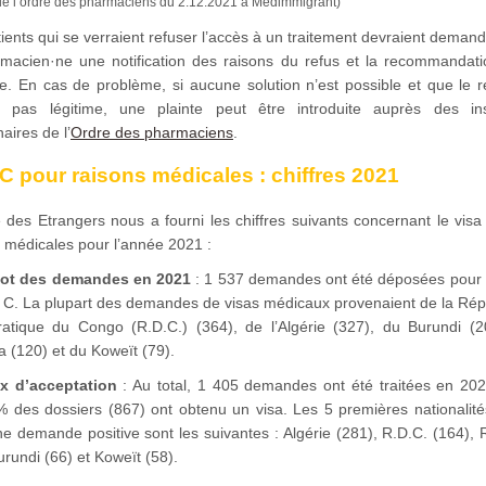
de l’ordre des pharmaciens du 2.12.2021 à Medimmigrant)
ients qui se verraient refuser l’accès à un traitement devraient deman
rmacien·ne une notification des raisons du refus et la recommandati
re. En cas de problème, si aucune solution n’est possible et que le r
 pas légitime, une plainte peut être introduite auprès des in
naires de l’
Ordre des pharmaciens
.
C pour raisons médicales : chiffres 2021
e des Etrangers nous a fourni les chiffres suivants concernant le vis
 médicales pour l’année 2021 :
ot des demandes en 2021
: 1 537 demandes ont été déposées pour 
a C. La plupart des demandes de visas médicaux provenaient de la Rép
atique du Congo (R.D.C.) (364), de l’Algérie (327), du Burundi (2
 (120) et du Koweït (79).
x d’acceptation
: Au total, 1 405 demandes ont été traitées en 202
% des dossiers (867) ont obtenu un visa. Les 5 premières nationalité
ne demande positive sont les suivantes : Algérie (281), R.D.C. (164),
urundi (66) et Koweït (58).