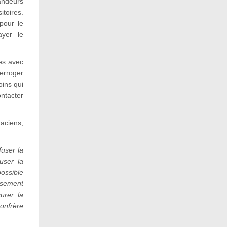
andeurs
itoires.
pour le
ayer le
es avec
terroger
oins qui
tacter
aciens,
fuser la
user la
possible
rsement
urer la
onfrère