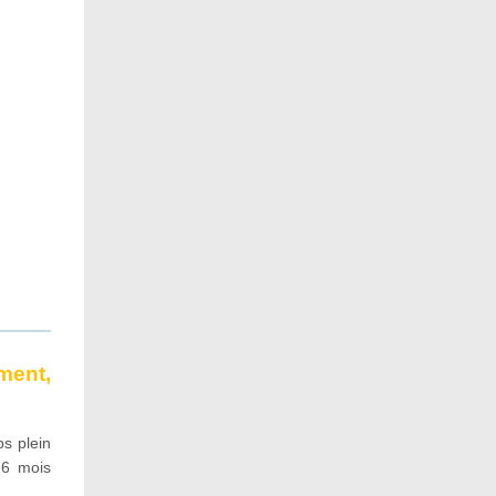
ent,
ps plein
 6 mois