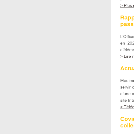
> Plus 
Rapp
pass
L’Offic
en 202
d’éléme
> Lire
Actua
Medimm
servir
d’une a
site Int
> Téléc
Covi
colle