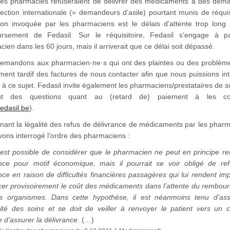
nes pharmacies refuseraient de délivrer des médicaments à des dem
ection internationale (= demandeurs d’asile) pourtant munis de réquis
son invoquée par les pharmaciens est le délais d’attente trop long 
rsement de Fedasil. Sur le réquisitoire, Fedasil s’engage à p
ien dans les 60 jours, mais il arriverait que ce délai soit dépassé.
emandons aux pharmacien·ne·s qui ont des plaintes ou des problèm
ment tardif des factures de nous contacter afin que nous puissions in
 à ce sujet. Fedasil invite également les pharmaciens/prestataires de s
ent des questions quant au (retard de) paiement à les con
edasil.be
).
nant la légalité des refus de délivrance de médicaments par les pharm
ons interrogé l’ordre des pharmaciens :
l est possible de considérer que le pharmacien ne peut en principe re
ance pour motif économique, mais il pourrait se voir obligé de ref
nce en raison de difficultés financières passagères qui lui rendent im
cer provisoirement le coût des médicaments dans l’attente du rembou
s organismes. Dans cette hypothèse, il est néanmoins tenu d’ass
uité des soins et se doit de veiller à renvoyer le patient vers un c
 d’assurer la délivrance.
(…)