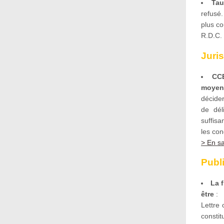
Tau
refusé.
plus c
R.D.C. 
Juri
CCE
moyen
décider
de dél
suffisa
les con
> En sa
Publ
La 
être
:
Lettre
constit