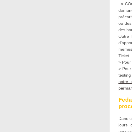
La COC
demand
précar
ou des
des ba
Outre 
d’appo
mêmes)
Ticket.
> Pour
> Pour 
testing
notre 
perman
Feda
proc
Dans un
jours 
nécessa