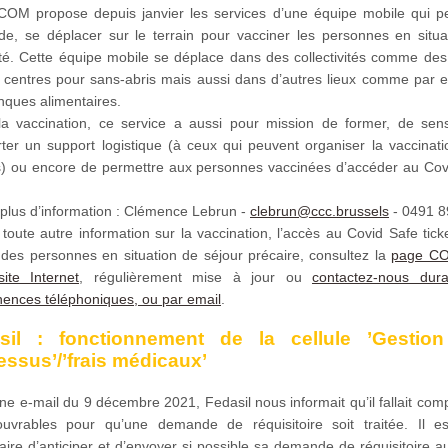
OM propose depuis janvier les services d’une équipe mobile qui pe
e, se déplacer sur le terrain pour vacciner les personnes en situa
ité. Cette équipe mobile se déplace dans des collectivités comme des
 centres pour sans-abris mais aussi dans d’autres lieux comme par 
nques alimentaires.
la vaccination, ce service a aussi pour mission de former, de sensib
rter un support logistique (à ceux qui peuvent organiser la vaccinati
 ou encore de permettre aux personnes vaccinées d’accéder au Cov
 plus d’information : Clémence Lebrun -
clebrun@ccc.brussels
- 0491 8
toute autre information sur la vaccination, l’accès au Covid Safe tick
 des personnes en situation de séjour précaire, consultez la
page CO
site Internet
, régulièrement mise à jour ou
contactez-nous dur
ences téléphoniques, ou par email
.
sil : fonctionnement de la cellule ’Gestio
essus’/’frais médicaux’
e e-mail du 9 décembre 2021, Fedasil nous informait qu’il fallait com
ouvrables pour qu’une demande de réquisitoire soit traitée. Il e
ire d’anticiper et d’envoyer si possible sa demande de réquisitoire 