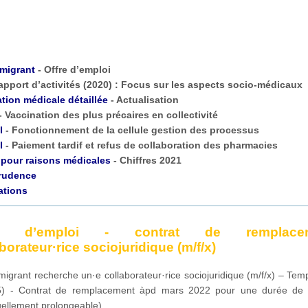
migrant
- Offre d’emploi
apport d’activités (2020) : Focus sur les aspects socio-médicaux
ation médicale détaillée
- Actualisation
- Vaccination des plus précaires en collectivité
l
- Fonctionnement de la cellule gestion des processus
l
- Paiement tardif et refus de collaboration des pharmacies
 pour raisons médicales
- Chiffres 2021
rudence
ations
re d’emploi - contrat de remplacem
borateur·rice sociojuridique (m/f/x)
grant recherche un·e collaborateur·rice sociojuridique (m/f/x) – Tem
5) - Contrat de remplacement àpd mars 2022 pour une durée de
uellement prolongeable).