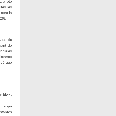
a a été
ités les
sont la
26).
ause de
vant de
nitiales
istance
jugé que
e bien-
que qui
istantes